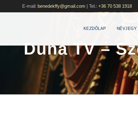
E-mail:
benedekffy@gmail.com
|
Tel.:
+36 70 538 1918
KEZDŐLAP
NÉVJEGY
Duna TV – Sz