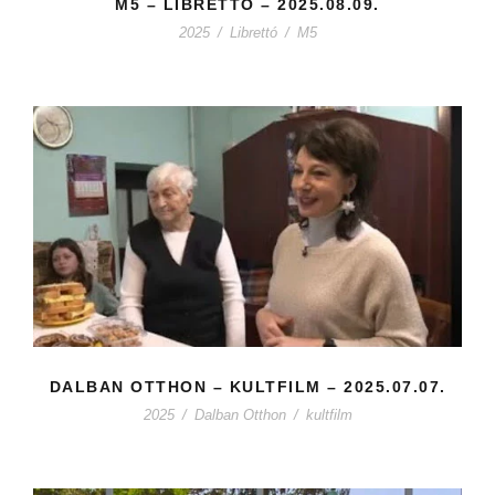
M5 – LIBRETTÓ – 2025.08.09.
2025
/
Librettó
/
M5
DALBAN OTTHON – KULTFILM – 2025.07.07.
2025
/
Dalban Otthon
/
kultfilm