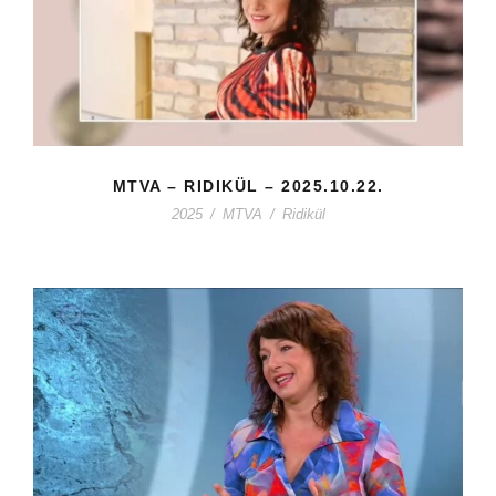
MTVA – RIDIKÜL – 2025.10.22.
2025
/
MTVA
/
Ridikül