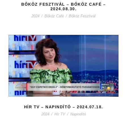
BŐKÖZ FESZTIVÁL – BŐKÖZ CAFÉ –
2024.08.30.
2024
/
Bőköz Café
/
Bőköz Fesztivál
HÍR TV – NAPINDÍTÓ – 2024.07.18.
2024
/
Hír TV
/
Napindító