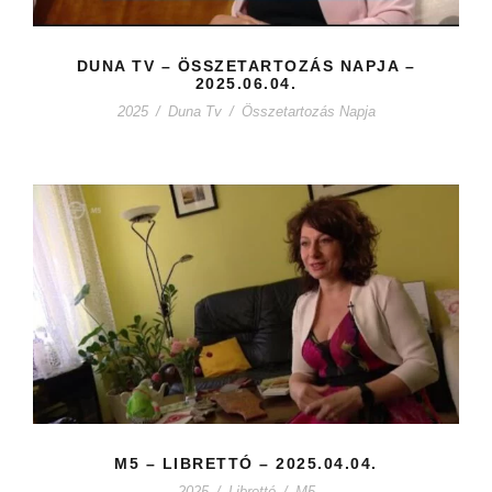
DUNA TV – ÖSSZETARTOZÁS NAPJA –
2025.06.04.
2025
/
Duna Tv
/
Összetartozás Napja
M5 – LIBRETTÓ – 2025.04.04.
2025
/
Librettó
/
M5