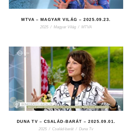
MTVA – MAGYAR VILÁG – 2025.09.23.
2025
/
Magyar Világ
/
MTVA
DUNA TV – CSALÁD-BARÁT – 2025.09.01.
2025
/
Család-barát
/
Duna Tv