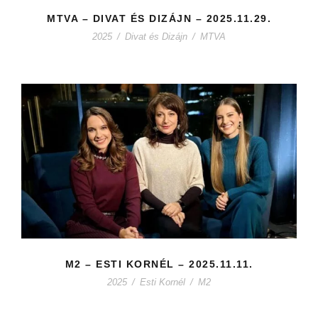
MTVA – DIVAT ÉS DIZÁJN – 2025.11.29.
2025
/
Divat és Dizájn
/
MTVA
M2 – ESTI KORNÉL – 2025.11.11.
2025
/
Esti Kornél
/
M2