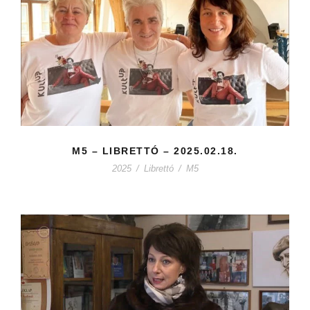
M5 – LIBRETTÓ – 2025.02.18.
2025
/
Librettó
/
M5