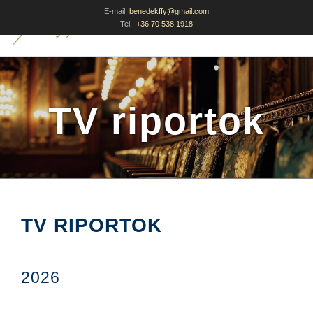
E-mail:
benedekffy@gmail.com
Tel.:
+36 70 538 1918
TV riportok
TV RIPORTOK
2026