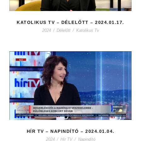
KATOLIKUS TV – DÉLELŐTT – 2024.01.17.
2024
/
Délelőtt
/
Katolikus Tv
HÍR TV – NAPINDÍTÓ – 2024.01.04.
2024
/
Hír TV
/
Napindító