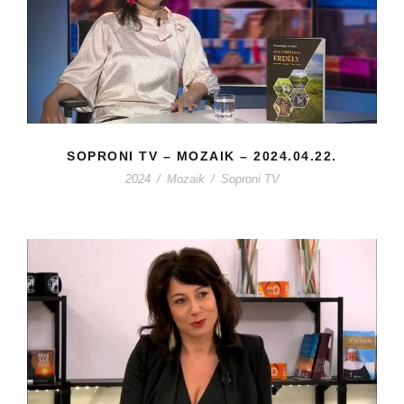
SOPRONI TV – MOZAIK – 2024.04.22.
2024
/
Mozaik
/
Soproni TV