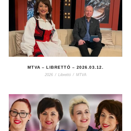
MTVA – LIBRETTÓ – 2026.03.12.
2026
/
Librettó
/
MTVA