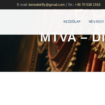
E-mail:
benedekffy@gmail.com
|
Tel.:
+36 70 538 1918
KEZDŐLAP
NÉVJEGY
MTVA – Di