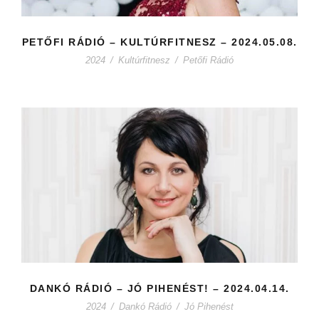
PETŐFI RÁDIÓ – KULTÚRFITNESZ – 2024.05.08.
2024
/
Kultúrfitnesz
/
Petőfi Rádió
DANKÓ RÁDIÓ – JÓ PIHENÉST! – 2024.04.14.
2024
/
Dankó Rádió
/
Jó Pihenést