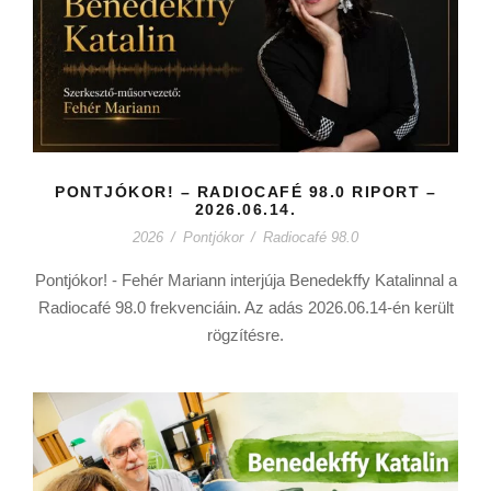
PONTJÓKOR! – RADIOCAFÉ 98.0 RIPORT –
2026.06.14.
2026
/
Pontjókor
/
Radiocafé 98.0
Pontjókor! - Fehér Mariann interjúja Benedekffy Katalinnal a
Radiocafé 98.0 frekvenciáin. Az adás 2026.06.14-én került
rögzítésre.