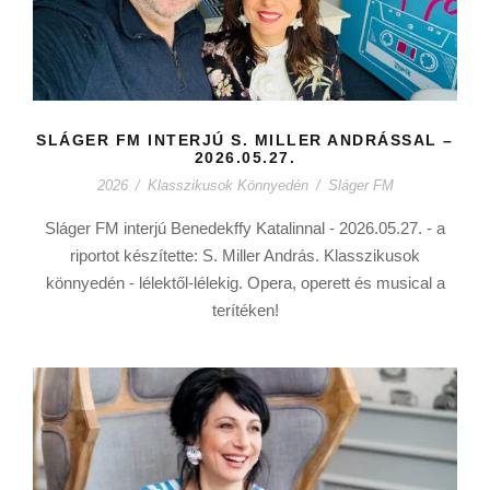
SLÁGER FM INTERJÚ S. MILLER ANDRÁSSAL –
2026.05.27.
2026
/
Klasszikusok Könnyedén
/
Sláger FM
Sláger FM interjú Benedekffy Katalinnal - 2026.05.27. - a
riportot készítette: S. Miller András. Klasszikusok
könnyedén - lélektől-lélekig. Opera, operett és musical a
terítéken!