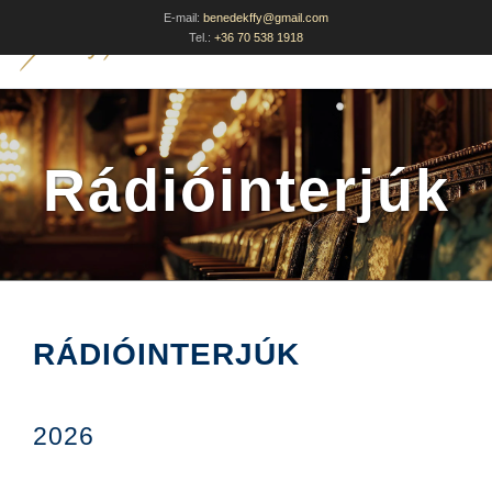
E-mail:
benedekffy@gmail.com
Tel.:
+36 70 538 1918
Rádióinterjúk
RÁDIÓINTERJÚK
2026