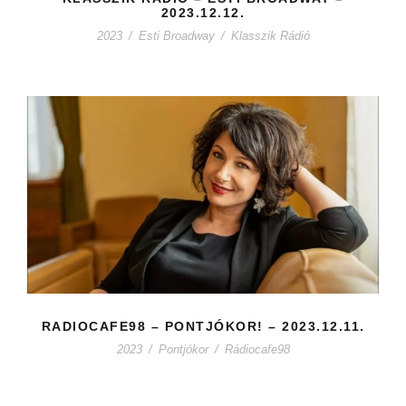
2023.12.12.
2023
/
Esti Broadway
/
Klasszik Rádió
RADIOCAFE98 – PONTJÓKOR! – 2023.12.11.
2023
/
Pontjókor
/
Rádiocafe98