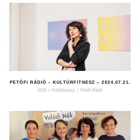
PETŐFI RÁDIÓ – KULTÚRFITNESZ – 2024.07.21.
2024
/
Kultúrfitnesz
/
Petőfi Rádió