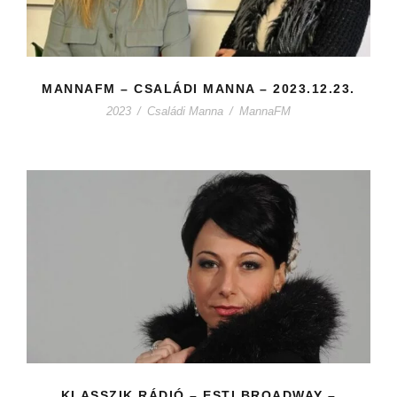
MANNAFM – CSALÁDI MANNA – 2023.12.23.
2023
/
Családi Manna
/
MannaFM
KLASSZIK RÁDIÓ – ESTI BROADWAY –