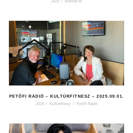
2025
/
MannaFM
PETŐFI RÁDIÓ – KULTÚRFITNESZ – 2025.09.01.
2025
/
Kultúrfitnesz
/
Petőfi Rádió