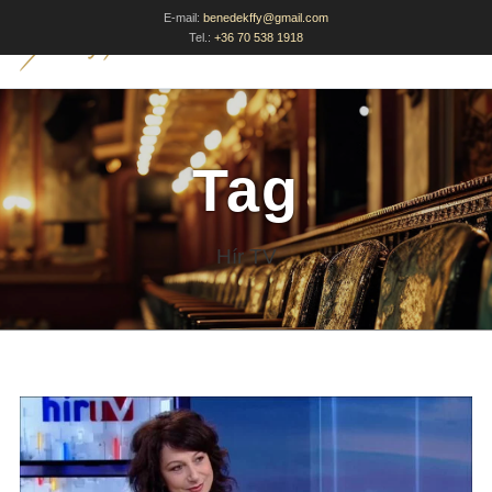
E-mail:
benedekffy@gmail.com
Tel.:
+36 70 538 1918
Tag
Hír TV