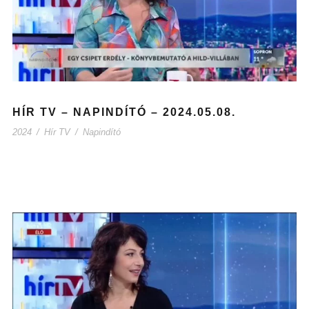
HÍR TV – NAPINDÍTÓ – 2024.05.08.
2024
/
Hír TV
/
Napindító