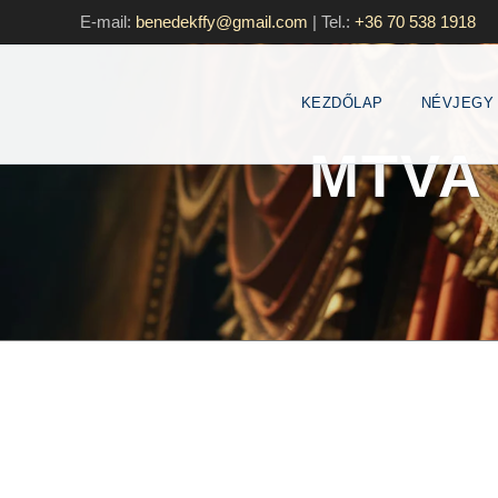
E-mail:
benedekffy@gmail.com
|
Tel.:
+36 70 538 1918
KEZDŐLAP
NÉVJEGY
MTVA –