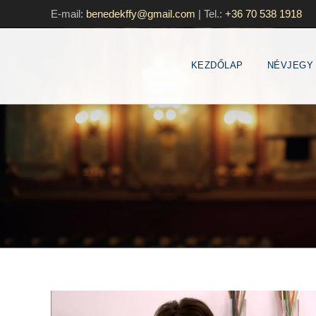
E-mail:
benedekffy@gmail.com
|
Tel.:
+36 70 538 1918
KEZDŐLAP
NÉVJEGY