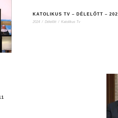
KATOLIKUS TV – DÉLELŐTT – 2024
2024
/
Délelőtt
/
Katolikus Tv
11