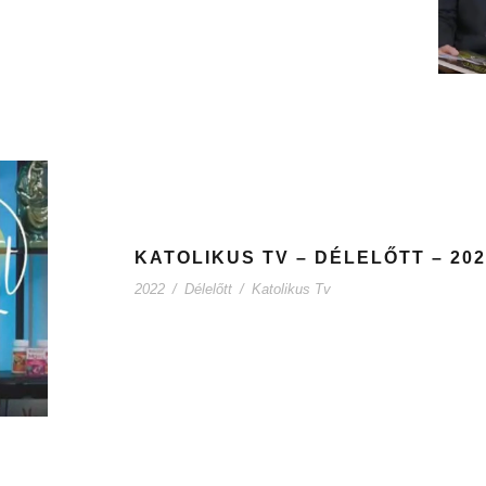
KATOLIKUS TV – DÉLELŐTT – 2022
2022
/
Délelőtt
/
Katolikus Tv