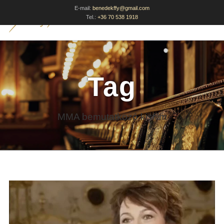
E-mail:
benedekffy@gmail.com
Tel.:
+36 70 538 1918
Tag
MMA bemutatkozó kisfilm