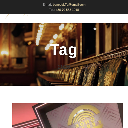
E-mail:
benedekffy@gmail.com
Tel.:
+36 70 538 1918
Tag
2026