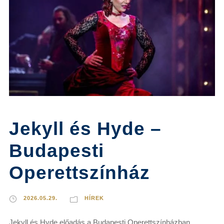
Jekyll és Hyde –
Budapesti
Operettszínház
2026.05.29.
HÍREK
Jekyll és Hyde előadás a Budapesti Operettszínházban