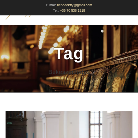
E-mail:
benedekffy@gmail.com
Tel.:
+36 70 538 1918
Tag
Békeszerződés