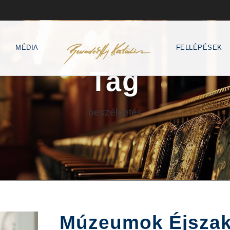
MÉDIA
FELLÉPÉSEK
Tag
beszélgetés
Múzeumok Éjszak