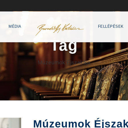
MÉDIA
FELLÉPÉSEK
Tag
Múzeumok Éjszakája
Múzeumok Éjszak