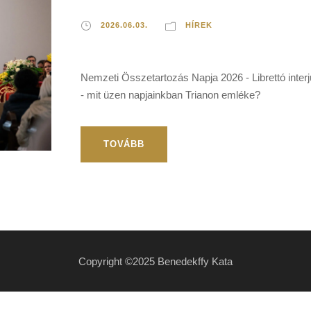
2026.06.03.
HÍREK
Nemzeti Összetartozás Napja 2026 - Librettó inte
- mit üzen napjainkban Trianon emléke?
TOVÁBB
Copyright ©2025 Benedekffy Kata