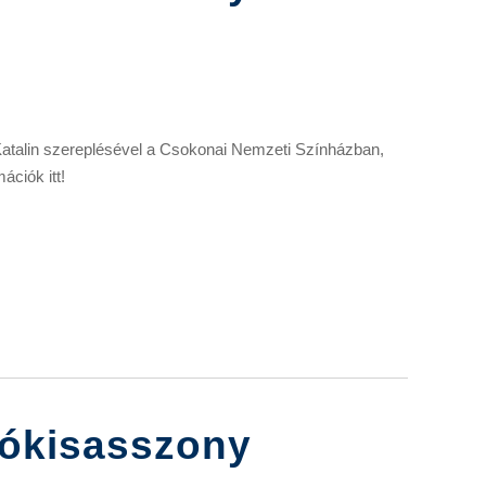
Katalin szereplésével a Csokonai Nemzeti Színházban,
ációk itt!
gókisasszony