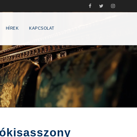
HÍREK
KAPCSOLAT
gókisasszony