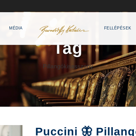
MÉDIA
FELLÉPÉSEK
Tag
Pillangókisasszony
Puccini 🦋 Pillan