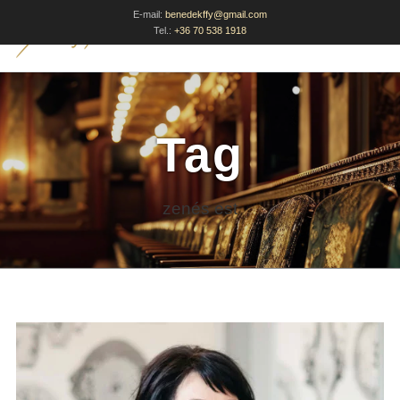
E-mail:
benedekffy@gmail.com
Tel.:
+36 70 538 1918
Tag
zenés est