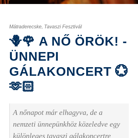
Mátraderecske, Tavaszi Fesztivál
🪻🌹 A NŐ ÖRÖK! -
ÜNNEPI
GÁLAKONCERT 💮
🫶🏻
A nőnapot már elhagyva, de a
nemzeti ünnepünkhöz közeledve egy
különleges tavaszi gálakoncertre