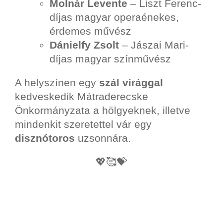
Molnár Levente
– Liszt Ferenc-
díjas magyar operaénekes,
érdemes művész
Dánielfy Zsolt
– Jászai Mari-
díjas magyar színművész
A helyszínen egy
szál virággal
kedveskedik Mátraderecske
Önkormányzata a hölgyeknek, illetve
mindenkit szeretettel vár egy
disznótoros
uzsonnára.
💖🥰💝