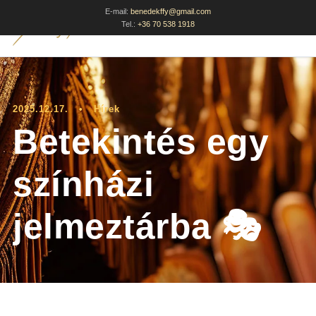
E-mail:
benedekffy@gmail.com
Tel.:
+36 70 538 1918
2025.12.17.
•
Hírek
Betekintés egy
színházi
jelmeztárba 🎭