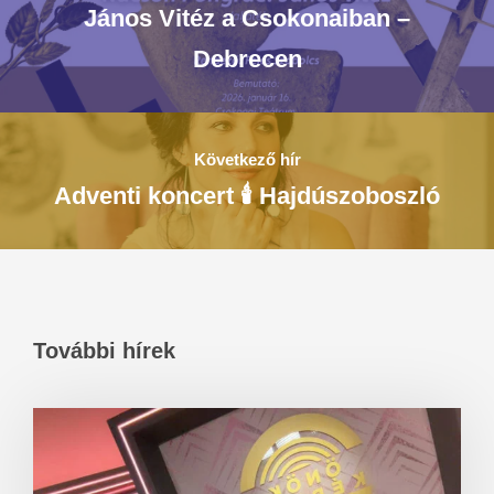
János Vitéz a Csokonaiban –
Debrecen
Következő hír
Adventi koncert 🕯️ Hajdúszoboszló
További hírek