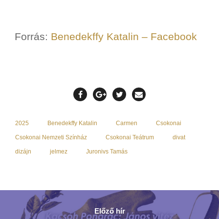
Forrás:
Benedekffy Katalin – Facebook
2025
Benedekffy Katalin
Carmen
Csokonai
Csokonai Nemzeti Színház
Csokonai Teátrum
divat
dizájn
jelmez
Juronivs Tamás
Előző hír