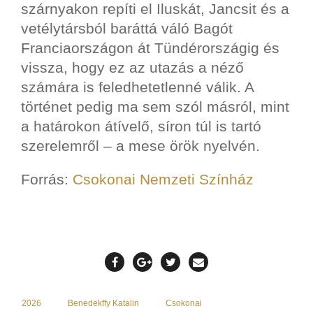
szárnyakon repíti el Iluskát, Jancsit és a
vetélytársból baráttá váló Bagót
Franciaországon át Tündérországig és
vissza, hogy ez az utazás a néző
számára is feledhetetlenné válik. A
történet pedig ma sem szól másról, mint
a határokon átívelő, síron túl is tartó
szerelemről – a mese örök nyelvén.
Forrás:
Csokonai Nemzeti Színház
2026
Benedekffy Katalin
Csokonai