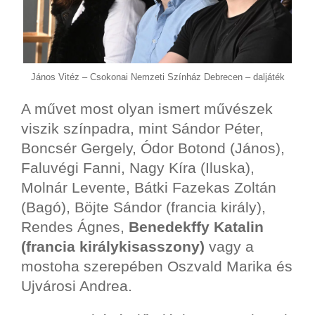
János Vitéz – Csokonai Nemzeti Színház Debrecen – daljáték
A művet most olyan ismert művészek
viszik színpadra, mint Sándor Péter,
Boncsér Gergely, Ódor Botond (János),
Faluvégi Fanni, Nagy Kíra (Iluska),
Molnár Levente, Bátki Fazekas Zoltán
(Bagó), Böjte Sándor (francia király),
Rendes Ágnes,
Benedekffy Katalin
(francia királykisasszony)
vagy a
mostoha szerepében Oszvald Marika és
Ujvárosi Andrea.