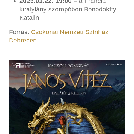
2026.01.22. 19:00
– a Francia
királylány szerepében Benedekffy
Katalin
Forrás:
Csokonai Nemzeti Színház
Debrecen