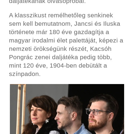
daljátékának olvasópróbái.
A klasszikust remélhetőleg senkinek
sem kell bemutatnom, Jancsi és Iluska
története már 180 éve gazdagítja a
magyar irodalmi élet palettáját, képezi a
nemzeti örökségünk részét, Kacsóh
Pongrác zenei daljátéka pedig több,
mint 120 éve, 1904-ben debütált a
színpadon.