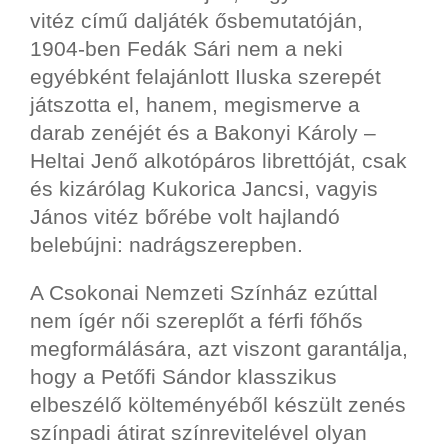
vitéz című daljáték ősbemutatóján,
1904-ben Fedák Sári nem a neki
egyébként felajánlott Iluska szerepét
játszotta el, hanem, megismerve a
darab zenéjét és a Bakonyi Károly –
Heltai Jenő alkotópáros librettóját, csak
és kizárólag Kukorica Jancsi, vagyis
János vitéz bőrébe volt hajlandó
belebújni: nadrágszerepben.
A Csokonai Nemzeti Színház ezúttal
nem ígér női szereplőt a férfi főhős
megformálására, azt viszont garantálja,
hogy a Petőfi Sándor klasszikus
elbeszélő költeményéből készült zenés
színpadi átirat színrevitelével olyan