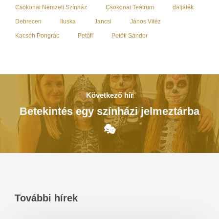
Csokonai Nemzeti Színház
Csokonai Teátrum
daljáték
Debrecen
Iluska
Jancsi
János Vitéz
Kacsóh Pongrác
Petőfi
Petőfi Sándor
Következő hír
Betekintés egy színházi jelmeztárba
🎭
További hírek