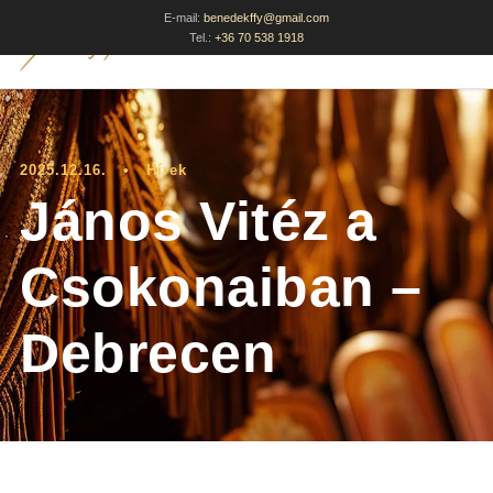
E-mail:
benedekffy@gmail.com
Tel.:
+36 70 538 1918
2025.12.16.
•
Hírek
János Vitéz a
Csokonaiban –
Debrecen