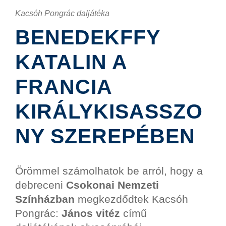
Kacsóh Pongrác daljátéka
BENEDEKFFY
KATALIN A
FRANCIA
KIRÁLYKISASSZO
NY SZEREPÉBEN
Örömmel számolhatok be arról, hogy a
debreceni
Csokonai Nemzeti
Színházban
megkezdődtek Kacsóh
Pongrác:
János vitéz
című