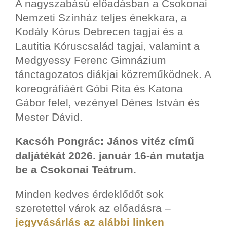
A nagyszabású előadásban a Csokonai
Nemzeti Színház teljes énekkara, a
Kodály Kórus Debrecen tagjai és a
Lautitia Kóruscsalád tagjai, valamint a
Medgyessy Ferenc Gimnázium
tánctagozatos diákjai közreműködnek. A
koreográfiáért Góbi Rita és Katona
Gábor felel, vezényel Dénes István és
Mester Dávid.
Kacsóh Pongrác: János vitéz című
daljátékát 2026. január 16-án mutatja
be a Csokonai Teátrum.
Minden kedves érdeklődőt sok
szeretettel várok az előadásra –
jegyvásárlás az alábbi linken