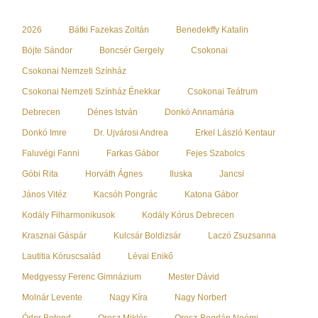
2026
Bátki Fazekas Zoltán
Benedekffy Katalin
Böjte Sándor
Boncsér Gergely
Csokonai
Csokonai Nemzeti Színház
Csokonai Nemzeti Színház Énekkar
Csokonai Teátrum
Debrecen
Dénes István
Donkó Annamária
Donkó Imre
Dr. Ujvárosi Andrea
Erkel László Kentaur
Faluvégi Fanni
Farkas Gábor
Fejes Szabolcs
Góbi Rita
Horváth Ágnes
Iluska
Jancsi
János Vitéz
Kacsóh Pongrác
Katona Gábor
Kodály Filharmonikusok
Kodály Kórus Debrecen
Krasznai Gáspár
Kulcsár Boldizsár
Laczó Zsuzsanna
Lautitia Kóruscsalád
Lévai Enikő
Medgyessy Ferenc Gimnázium
Mester Dávid
Molnár Levente
Nagy Kíra
Nagy Norbert
Ódor Botond
Orosz Miklós
Orosz-Bogdán Noémi