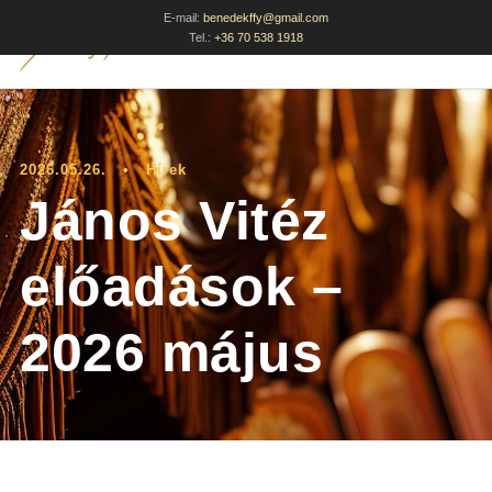
E-mail:
benedekffy@gmail.com
Tel.:
+36 70 538 1918
2026.05.26.
•
Hírek
János Vitéz
előadások –
2026 május