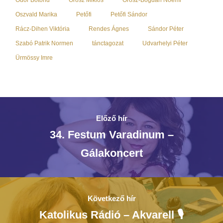
Oszvald Marika
Petőfi
Petőfi Sándor
Rácz-Dihen Viktória
Rendes Ágnes
Sándor Péter
Szabó Patrik Normen
tánctagozat
Udvarhelyi Péter
Ürmössy Imre
Előző hír
34. Festum Varadinum –
Gálakoncert
Következő hír
Katolikus Rádió – Akvarell 🎙️