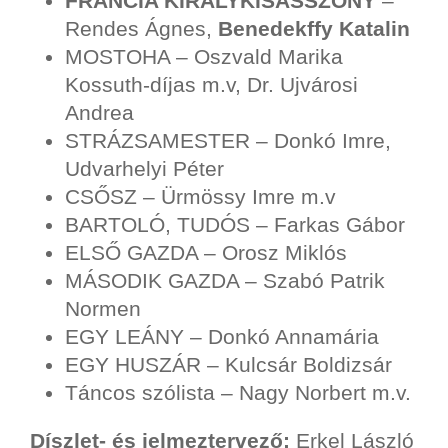
FRANCIA KIRÁLYKISASSZONY
–
Rendes Ágnes,
Benedekffy Katalin
MOSTOHA – Oszvald Marika
Kossuth-díjas m.v, Dr. Ujvárosi
Andrea
STRÁZSAMESTER – Donkó Imre,
Udvarhelyi Péter
CSŐSZ – Ürmössy Imre m.v
BARTOLÓ, TUDÓS – Farkas Gábor
ELSŐ GAZDA – Orosz Miklós
MÁSODIK GAZDA – Szabó Patrik
Normen
EGY LEÁNY – Donkó Annamária
EGY HUSZÁR – Kulcsár Boldizsár
Táncos szólista – Nagy Norbert m.v.
Díszlet- és jelmeztervező:
Erkel László