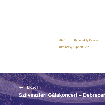
2026
Benedekffy Katalin
Turpinszky-Gippert Béla
Előző hír
Szilveszteri Gálakoncert – Debrece