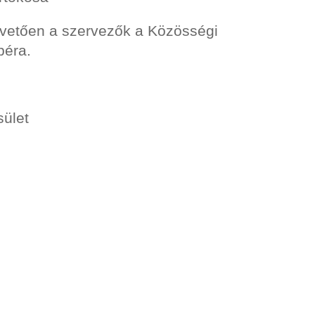
övetően a szervezők a Közösségi
péra.
sület