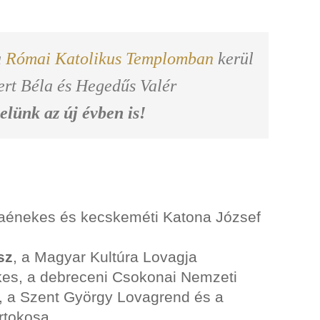
a
Római Katolikus Templomban
kerül
rt Béla és Hegedűs Valér
elünk az új évben is!
aénekes és kecskeméti Katona József
sz
, a Magyar Kultúra Lovagja
es, a debreceni Csokonai Nemzeti
, a Szent György Lovagrend és a
rtokosa