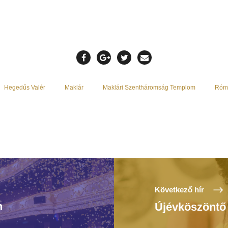
Hegedűs Valér
Maklár
Maklári Szentháromság Templom
Róma
Következő hír
n
Újévköszöntő