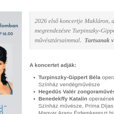
2026 első koncertje Makláron, 
megrendezésre Turpinszky-Gippe
művésztársaimmal.
Tartsanak v
A koncertet adják:
Turpinszky-Gippert Béla
oper
Színház vendégművésze
Hegedűs Valér zongoraművé
Benedekffy Katalin
operaének
Színház művésze, Príma Díjas
Magyar Arany Érdemkereszt bi