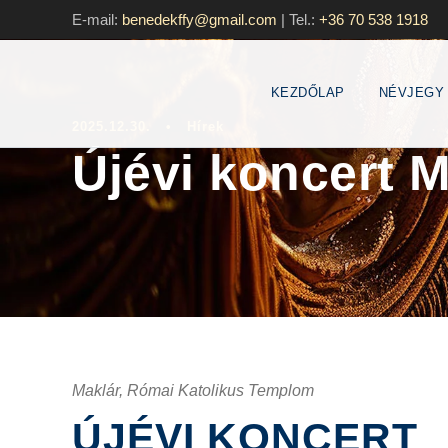
E-mail:
benedekffy@gmail.com
|
Tel.:
+36 70 538 1918
KEZDŐLAP
NÉVJEGY
2025.12.30.
•
Hírek
Újévi koncert 
Maklár, Római Katolikus Templom
ÚJÉVI KONCERT